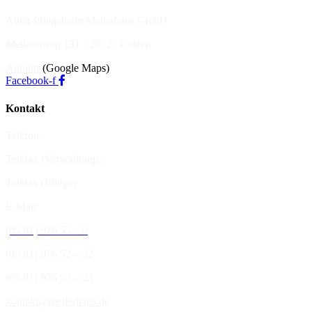
Alten-Pflegeheim Meilerhaus GmbH
Meilereiweg 131 · 29525 Uelzen
Anfahrt
(Google Maps)
Facebook-f
Kontakt
Telefon:
Telefax (Verwaltung):
Telefax (Pflege):
E-Mail:
(05 81) 976 52 – 0
(05 81) 976 52 – 22
(05 81) 976 52 – 23
kontakt@meilerhaus.de