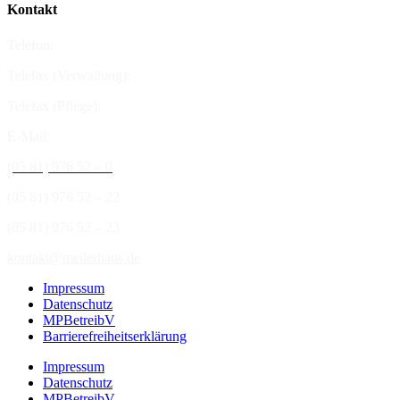
Kontakt
Telefon:
Telefax (Verwaltung):
Telefax (Pflege):
E-Mail:
(05 81) 976 52 – 0
(05 81) 976 52 – 22
(05 81) 976 52 – 23
kontakt@meilerhaus.de
Impressum
Datenschutz
MPBetreibV
Barrierefreiheitserklärung
Impressum
Datenschutz
MPBetreibV