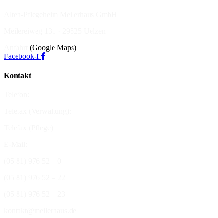
Alten-Pflegeheim Meilerhaus GmbH
Meilereiweg 131 · 29525 Uelzen
Anfahrt
(Google Maps)
Facebook-f
Kontakt
Telefon:
Telefax (Verwaltung):
Telefax (Pflege):
E-Mail:
(05 81) 976 52 – 0
(05 81) 976 52 – 22
(05 81) 976 52 – 23
kontakt@meilerhaus.de